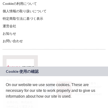
Cookieの利用について
個人情報の取り扱いについて
特定商取引法に基づく表示
運営会社
お知らせ
お問い合わせ
本サービスは、NTT
JASRAC許諾番号：
On our website we use some cookies. These are
ドコモグループの新
9024936001Y45037
規事業創出プログラ
necessary for our site to work properly and to give us
JASRAC許諾番号：
ム「docomo
9024936002Y45040
information about how our site is used.
STARTUP」を通じて
企画され、株式会社
teketにより運営され