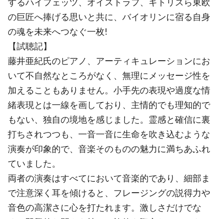
するハイフェッツ、オイストラフ、ギトリスら東欧
の巨匠へ捧げる思いと共に、バイオリンに宿る自身
の魂を未来へつなぐ一枚!
【試聴記】
藤井亜紀氏のピアノ、アーティキュレーションにお
いて不自然なところがなく、無理にメッセージ性を
加えることもありません。小手先の表現や過度な情
緒表現とは一線を画しており、主情的でも理知的で
もない、独自の境地を感じました。霊感と確信に裏
打ちされつつも、一音一音に生命を吹き込むような
演奏が印象的で、音楽そのものの魅力に満ちあふれ
ていました。
両者の演奏はすべてにおいて音楽的であり、細部ま
で注意深く耳を傾けると、フレージングの説得力や
音色の高潔さに心を打たれます。激しさだけでな