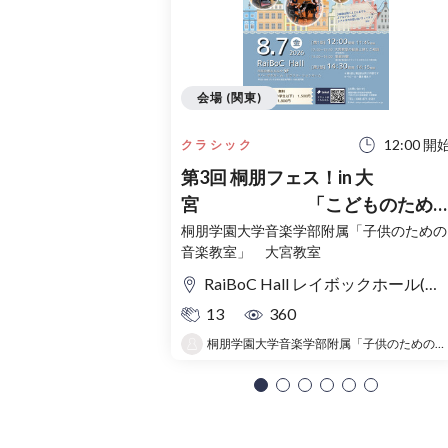
会場 (関東)
12:00 開
クラシック
第3回 桐朋フェス！in 大
宮 「こどものため
コンサート」〜出かけよう！音
桐朋学園大学音楽学部附属「子供のための
音楽教室」 大宮教室
の旅〜
RaiBoC Hall レイボックホール(市民会館おおみや) 5F リハーサルルーム・レクリエーションルーム
13
360
桐朋学園大学音楽学部附属「子供のための音楽教室 」大宮教室