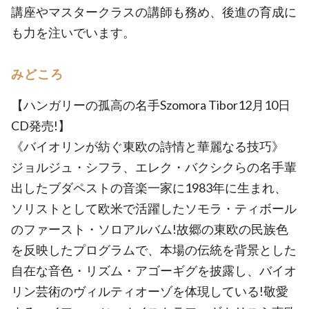
講座やマスタークラスの講師も務め、後進の育成に
も力を注いでいます。
みどころ
【ハンガリーの孤高の名手Szomora Tibor12月10日
CD発売!】
《バイオリンが紡ぐ東欧の詩情と華麗なる技巧》
ジョルジュ・シフラ、エレク・バクシクらの名手輩
出したブダペストの音楽一家に1983年に生まれ、
ソリストとして欧米で活躍したソモラ・ティボール
のファースト・ソロアルバム!故郷の東欧の民族色
を反映したプログラムで、本場の伝統を背景とした
自在な音色・リズム・アゴーギグを披露し、バイオ
リン芸術のヴィルティオーゾを体現している!敬愛