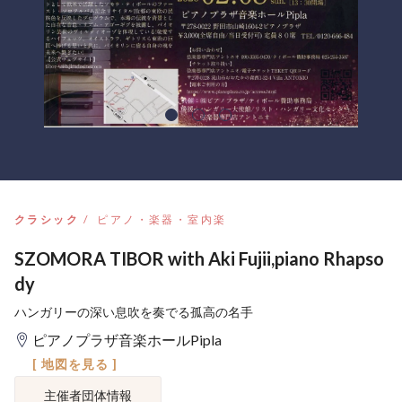
クラシック
ピアノ・楽器・室内楽
SZOMORA TIBOR with Aki Fujii,piano Rhapso
dy
ハンガリーの深い息吹を奏でる孤高の名手
ピアノプラザ音楽ホールPipla
[ 地図を見る ]
主催者団体情報