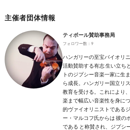
主催者団体情報
ティボール賛助事務局
フォロワー数：9
ハンガリーの至宝バイオリ
活動賛助する有志 生い立ちと
トのジプシー音楽一家に生
ら成長。ハンガリー国立リ
教育を受ける。これにより
楽まで幅広い音楽性を身につ
的ヴァイオリニストである
ー・マルコフ氏からは 彼の
である と称賛され、ジプシ