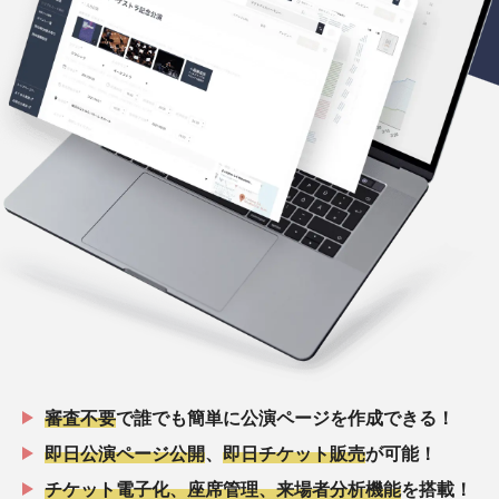
審査不要
で誰でも簡単に公演ページを作成できる！
即日公演ページ公開
、
即日チケット販売
が可能！
チケット電子化、座席管理、来場者分析機能
を搭載！