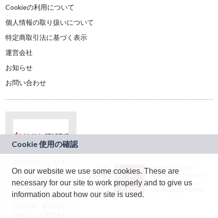
Cookieの利用について
個人情報の取り扱いについて
特定商取引法に基づく表示
運営会社
お知らせ
お問い合わせ
本サービスは、NTT
JASRAC許諾番号：
On our website we use some cookies. These are
ドコモグループの新
9024936001Y45037
規事業創出プログラ
necessary for our site to work properly and to give us
JASRAC許諾番号：
ム「docomo
9024936002Y45040
information about how our site is used.
STARTUP」を通じて
企画され、株式会社
teketにより運営され