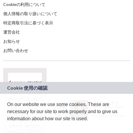
Cookieの利用について
個人情報の取り扱いについて
特定商取引法に基づく表示
運営会社
お知らせ
お問い合わせ
本サービスは、NTT
JASRAC許諾番号：
On our website we use some cookies. These are
ドコモグループの新
9024936001Y45037
規事業創出プログラ
necessary for our site to work properly and to give us
JASRAC許諾番号：
ム「docomo
9024936002Y45040
information about how our site is used.
STARTUP」を通じて
企画され、株式会社
teketにより運営され