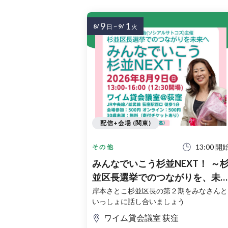
9
1
8/
~
9/
日
火
配信+会場 (関東)
13:00 開
その他
みんなでいこう杉並NEXT！ ～
並区長選挙でのつながりを、未
へ～
岸本さとこ杉並区長の第２期をみなさんと
いっしょに話し合いましょう
ワイム貸会議室 荻窪