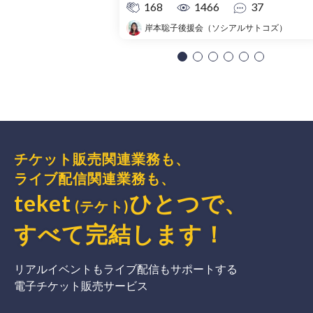
168
1466
37
岸本聡子後援会（ソシアルサトコズ）
チケット販売関連業務も、
ライブ配信関連業務も、
teket
ひとつで、
(テケト)
すべて完結
します
！
リアルイベントもライブ配信もサポートする
電子チケット販売サービス