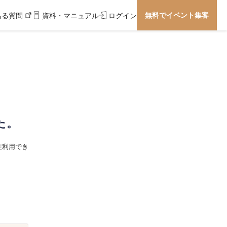
無料でイベント集客
ある質問
資料・マニュアル
ログイン
た。
在利用でき