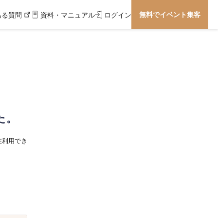
無料でイベント集客
ある質問
資料・マニュアル
ログイン
た。
在利用でき