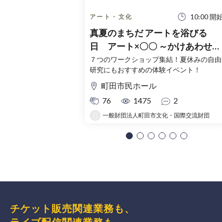
10:00 開
アート・文化
真夏のまちだ アートを浴びる
日 アート×〇〇 ～かけあわせる
～
７つのワークショップ集結！夏休みの自由
研究にもおすすめの体験イベント！
町田市民ホール
76
1475
2
一般財団法人町田市文化・国際交流財団
チケット販売関連業務も、