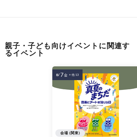
親子・子ども向けイベントに関連す
るイベント
7
8/
金
+ 他 13
会場 (関東)