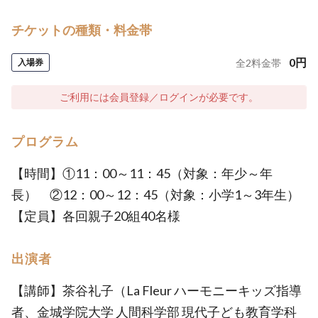
チケットの種類・料金帯
0
円
入場券
全
2
料金帯
ご利用には会員登録／ログインが必要です。
プログラム
【時間】①11：00～11：45（対象：年少～年
長） ②12：00～12：45（対象：小学1～3年生）
【定員】各回親子20組40名様
出演者
【講師】茶谷礼子（La Fleur ハーモニーキッズ指導
者、金城学院大学 人間科学部 現代子ども教育学科