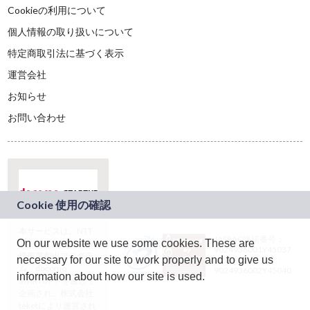
Cookieの利用について
個人情報の取り扱いについて
特定商取引法に基づく表示
運営会社
お知らせ
お問い合わせ
本サービスは、NTT
JASRAC許諾番号：
On our website we use some cookies. These are
ドコモグループの新
9024936001Y45037
規事業創出プログラ
necessary for our site to work properly and to give us
JASRAC許諾番号：
ム「docomo
9024936002Y45040
information about how our site is used.
STARTUP」を通じて
企画され、株式会社
teketにより運営され