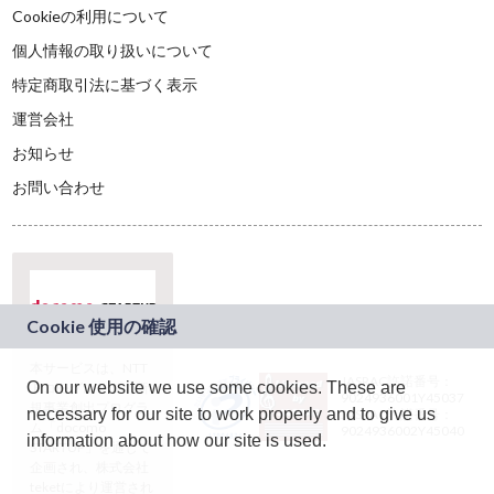
Cookieの利用について
個人情報の取り扱いについて
特定商取引法に基づく表示
運営会社
お知らせ
お問い合わせ
本サービスは、NTT
JASRAC許諾番号：
On our website we use some cookies. These are
ドコモグループの新
9024936001Y45037
規事業創出プログラ
necessary for our site to work properly and to give us
JASRAC許諾番号：
ム「docomo
9024936002Y45040
information about how our site is used.
STARTUP」を通じて
企画され、株式会社
teketにより運営され