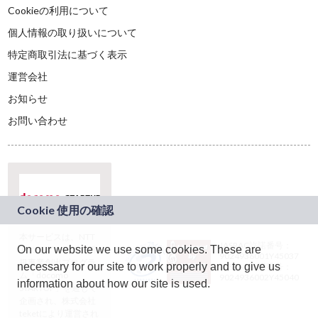
Cookieの利用について
個人情報の取り扱いについて
特定商取引法に基づく表示
運営会社
お知らせ
お問い合わせ
本サービスは、NTT
JASRAC許諾番号：
On our website we use some cookies. These are
ドコモグループの新
9024936001Y45037
規事業創出プログラ
necessary for our site to work properly and to give us
JASRAC許諾番号：
ム「docomo
9024936002Y45040
information about how our site is used.
STARTUP」を通じて
企画され、株式会社
teketにより運営され