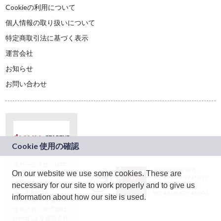
Cookieの利用について
個人情報の取り扱いについて
特定商取引法に基づく表示
運営会社
お知らせ
お問い合わせ
本サービスは、NTT
JASRAC許諾番号：
On our website we use some cookies. These are
ドコモグループの新
9024936001Y45037
規事業創出プログラ
necessary for our site to work properly and to give us
JASRAC許諾番号：
ム「docomo
9024936002Y45040
information about how our site is used.
STARTUP」を通じて
企画され、株式会社
teketにより運営され