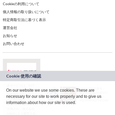
Cookieの利用について
個人情報の取り扱いについて
特定商取引法に基づく表示
運営会社
お知らせ
お問い合わせ
本サービスは、NTT
JASRAC許諾番号：
On our website we use some cookies. These are
ドコモグループの新
9024936001Y45037
規事業創出プログラ
necessary for our site to work properly and to give us
JASRAC許諾番号：
ム「docomo
9024936002Y45040
information about how our site is used.
STARTUP」を通じて
企画され、株式会社
teketにより運営され