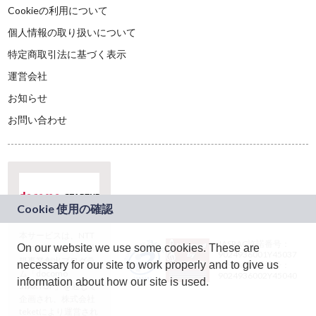
Cookieの利用について
個人情報の取り扱いについて
特定商取引法に基づく表示
運営会社
お知らせ
お問い合わせ
本サービスは、NTT
JASRAC許諾番号：
On our website we use some cookies. These are
ドコモグループの新
9024936001Y45037
規事業創出プログラ
necessary for our site to work properly and to give us
JASRAC許諾番号：
ム「docomo
9024936002Y45040
information about how our site is used.
STARTUP」を通じて
企画され、株式会社
teketにより運営され