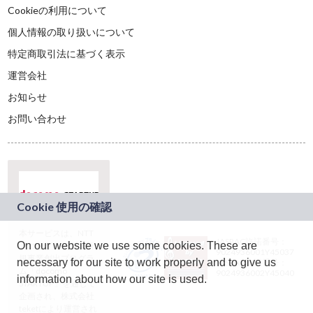
Cookieの利用について
個人情報の取り扱いについて
特定商取引法に基づく表示
運営会社
お知らせ
お問い合わせ
本サービスは、NTT
JASRAC許諾番号：
On our website we use some cookies. These are
ドコモグループの新
9024936001Y45037
規事業創出プログラ
necessary for our site to work properly and to give us
JASRAC許諾番号：
ム「docomo
9024936002Y45040
information about how our site is used.
STARTUP」を通じて
企画され、株式会社
teketにより運営され