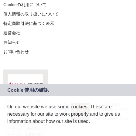
Cookieの利用について
個人情報の取り扱いについて
特定商取引法に基づく表示
運営会社
お知らせ
お問い合わせ
本サービスは、NTT
JASRAC許諾番号：
On our website we use some cookies. These are
ドコモグループの新
9024936001Y45037
規事業創出プログラ
necessary for our site to work properly and to give us
JASRAC許諾番号：
ム「docomo
9024936002Y45040
information about how our site is used.
STARTUP」を通じて
企画され、株式会社
teketにより運営され