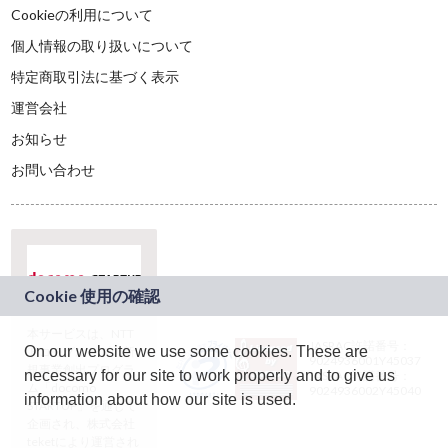
Cookieの利用について
個人情報の取り扱いについて
特定商取引法に基づく表示
運営会社
お知らせ
お問い合わせ
本サービスは、NTT
JASRAC許諾番号：
On our website we use some cookies. These are
ドコモグループの新
9024936001Y45037
規事業創出プログラ
necessary for our site to work properly and to give us
JASRAC許諾番号：
ム「docomo
9024936002Y45040
information about how our site is used.
STARTUP」を通じて
企画され、株式会社
teketにより運営され