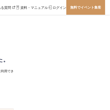
無料でイベント集客
ある質問
資料・マニュアル
ログイン
た。
在利用でき