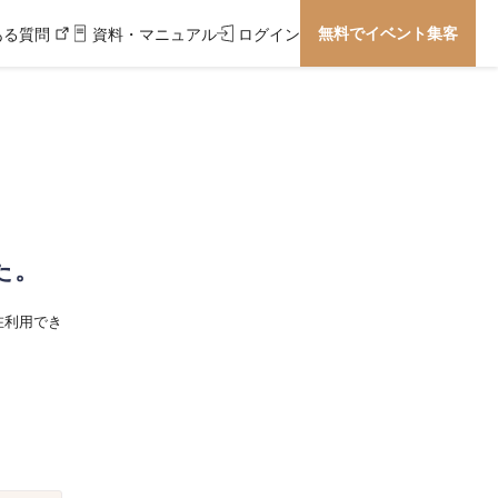
無料でイベント集客
ある質問
資料・マニュアル
ログイン
た。
在利用でき