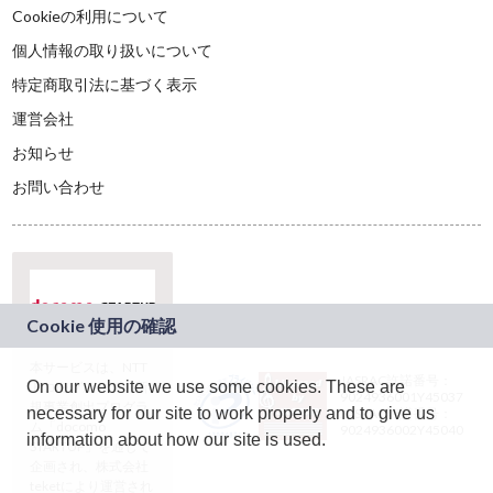
Cookieの利用について
個人情報の取り扱いについて
特定商取引法に基づく表示
運営会社
お知らせ
お問い合わせ
本サービスは、NTT
JASRAC許諾番号：
On our website we use some cookies. These are
ドコモグループの新
9024936001Y45037
規事業創出プログラ
necessary for our site to work properly and to give us
JASRAC許諾番号：
ム「docomo
9024936002Y45040
information about how our site is used.
STARTUP」を通じて
企画され、株式会社
teketにより運営され