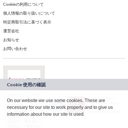
Cookieの利用について
個人情報の取り扱いについて
特定商取引法に基づく表示
運営会社
お知らせ
お問い合わせ
本サービスは、NTT
JASRAC許諾番号：
On our website we use some cookies. These are
ドコモグループの新
9024936001Y45037
規事業創出プログラ
necessary for our site to work properly and to give us
JASRAC許諾番号：
ム「docomo
9024936002Y45040
information about how our site is used.
STARTUP」を通じて
企画され、株式会社
teketにより運営され