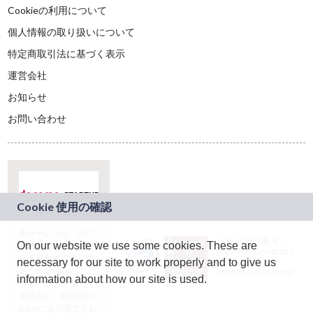
Cookieの利用について
個人情報の取り扱いについて
特定商取引法に基づく表示
運営会社
お知らせ
お問い合わせ
本サービスは、NTT
JASRAC許諾番号：
On our website we use some cookies. These are
ドコモグループの新
9024936001Y45037
規事業創出プログラ
necessary for our site to work properly and to give us
JASRAC許諾番号：
ム「docomo
9024936002Y45040
information about how our site is used.
STARTUP」を通じて
企画され、株式会社
teketにより運営され