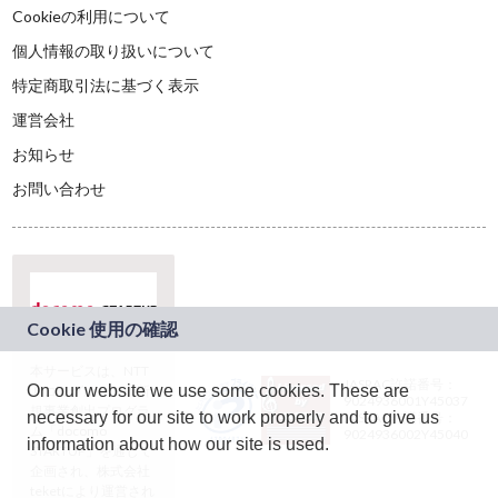
Cookieの利用について
個人情報の取り扱いについて
特定商取引法に基づく表示
運営会社
お知らせ
お問い合わせ
本サービスは、NTT
JASRAC許諾番号：
On our website we use some cookies. These are
ドコモグループの新
9024936001Y45037
規事業創出プログラ
necessary for our site to work properly and to give us
JASRAC許諾番号：
ム「docomo
9024936002Y45040
information about how our site is used.
STARTUP」を通じて
企画され、株式会社
teketにより運営され