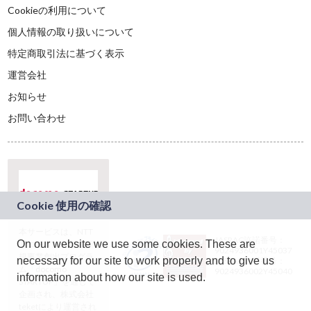
Cookieの利用について
個人情報の取り扱いについて
特定商取引法に基づく表示
運営会社
お知らせ
お問い合わせ
本サービスは、NTT
JASRAC許諾番号：
On our website we use some cookies. These are
ドコモグループの新
9024936001Y45037
規事業創出プログラ
necessary for our site to work properly and to give us
JASRAC許諾番号：
ム「docomo
9024936002Y45040
information about how our site is used.
STARTUP」を通じて
企画され、株式会社
teketにより運営され