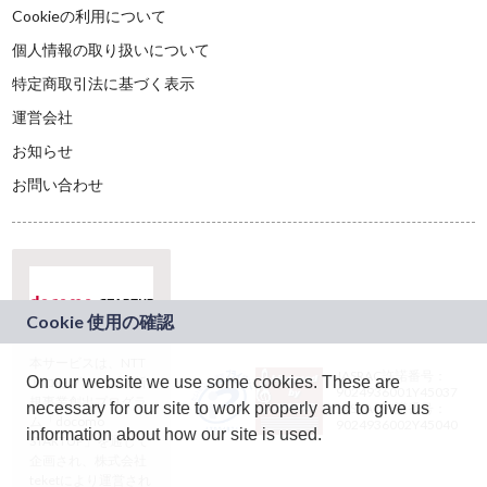
Cookieの利用について
個人情報の取り扱いについて
特定商取引法に基づく表示
運営会社
お知らせ
お問い合わせ
本サービスは、NTT
JASRAC許諾番号：
On our website we use some cookies. These are
ドコモグループの新
9024936001Y45037
規事業創出プログラ
necessary for our site to work properly and to give us
JASRAC許諾番号：
ム「docomo
9024936002Y45040
information about how our site is used.
STARTUP」を通じて
企画され、株式会社
teketにより運営され