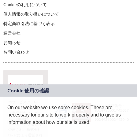
Cookieの利用について
個人情報の取り扱いについて
特定商取引法に基づく表示
運営会社
お知らせ
お問い合わせ
本サービスは、NTT
JASRAC許諾番号：
On our website we use some cookies. These are
ドコモグループの新
9024936001Y45037
規事業創出プログラ
necessary for our site to work properly and to give us
JASRAC許諾番号：
ム「docomo
9024936002Y45040
information about how our site is used.
STARTUP」を通じて
企画され、株式会社
teketにより運営され