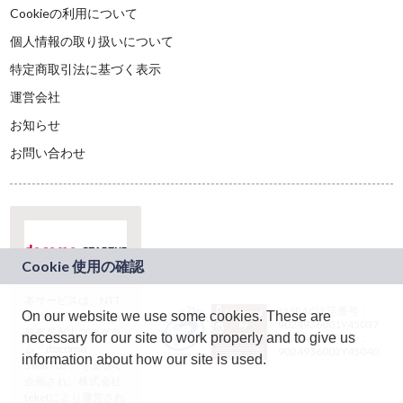
Cookieの利用について
個人情報の取り扱いについて
特定商取引法に基づく表示
運営会社
お知らせ
お問い合わせ
本サービスは、NTT
JASRAC許諾番号：
On our website we use some cookies. These are
ドコモグループの新
9024936001Y45037
規事業創出プログラ
necessary for our site to work properly and to give us
JASRAC許諾番号：
ム「docomo
9024936002Y45040
information about how our site is used.
STARTUP」を通じて
企画され、株式会社
teketにより運営され