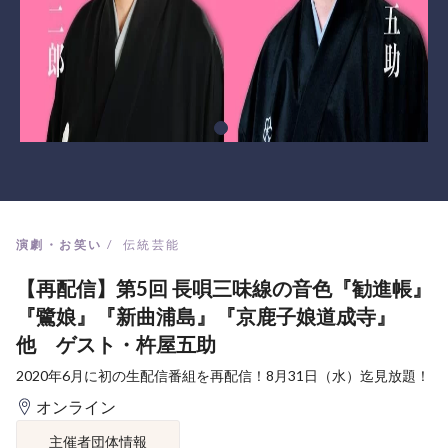
演劇・お笑い
伝統芸能
【再配信】第5回 長唄三味線の音色『勧進帳』
『鷺娘』『新曲浦島』『京鹿子娘道成寺』
他 ゲスト・杵屋五助
2020年6月に初の生配信番組を再配信！8月31日（水）迄見放題！
オンライン
主催者団体情報