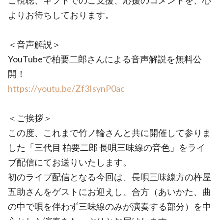
ご視聴、ギフトでのご支援、応援のコメントを、心
よりお待ちしております。
＜音声解説＞
YouTubeで柏要二郎さんによる音声解説を無料公
開！
https://youtu.be/Zf3IsynP0ac
＜ご挨拶＞
この度、これまで竹ノ輪さんと共に開催して参りま
した「三代目 柏要二郎 長唄三味線の音色」をライ
ブ配信にてお送りいたします。
初のライブ配信となる今回は、長唄三味線方の杵屋
五助さんをゲストにお迎えし、合方（あいかた、曲
の中で唄を伴わず三味線のみが演奏する部分）を中