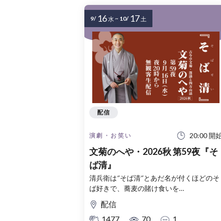
16
17
9/
~
10/
水
土
配信
20:00 開
演劇・お笑い
文菊のへや・2026秋 第59夜『そ
ば清』
清兵衛は″そば清″とあだ名が付くほどのそ
ば好きで、蕎麦の賭け食いを…
配信
1477
70
1