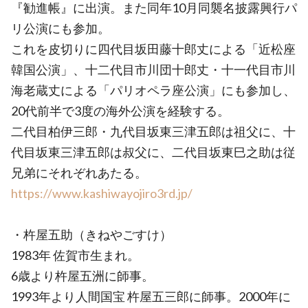
『勧進帳』に出演。また同年10月同襲名披露興行パ
リ公演にも参加。
これを皮切りに四代目坂田藤十郎丈による「近松座
韓国公演」、十二代目市川団十郎丈・十一代目市川
海老蔵丈による「パリオペラ座公演」にも参加し、
20代前半で3度の海外公演を経験する。
二代目柏伊三郎・九代目坂東三津五郎は祖父に、十
代目坂東三津五郎は叔父に、二代目坂東巳之助は従
兄弟にそれぞれあたる。
https://www.kashiwayojiro3rd.jp/
・杵屋五助（きねやごすけ）
1983年 佐賀市生まれ。
6歳より杵屋五洲に師事。
1993年より人間国宝 杵屋五三郎に師事。2000年に