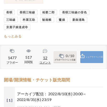
長唄
長唄三味線
柏要二郎
長唄三味線の音色
三味線
杵屋五助
勧進帳
鷺娘
新曲浦島
京鹿子娘道成寺
もっとみる
0
/ 10
517
1477
12
シェアでイベント応
ブラボーでイベント応援
回閲覧
ブラボー
コメント
援
開場/開演情報・チケット販売期間
アーカイブ配信：
2022/8/10(水) 20:00 ~
2022/8/31(水) 23:59
[ 1 ]