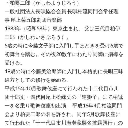
・柏要二郎（かしわようじろう）
一般社団法人長唄協会会員 長唄柏流同門会常任理
事 尾上菊五郎劇団音楽部
1983年（昭和58年）東京生まれ。 父は三代目柏伊
三郎（かしわいさぶろう）。
5歳の時に今藤文子師に入門し手ほどきを受け6歳で
初舞台を踏む。その後20数年にわたり同師に指導を
受ける。
19歳の時に今藤美治郎師に入門し本格的に長唄三味
線方としての修行を始める。
平成15年10月歌舞伎座にて行われた十二代目市川
団十郎丈・四代目尾上松緑丈の『連獅子』にて柏誠
一を名乗り歌舞伎座初出演。 平成16年4月柏流同門
会より柏要二郎の名を許され、同年5月歌舞伎座に
て行われた「十一代目市川海老蔵襲名披露興行」の