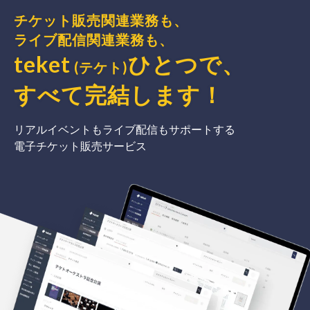
チケット販売関連業務も、
ライブ配信関連業務も、
teket
ひとつで、
(テケト)
すべて完結
します
！
リアルイベントもライブ配信もサポートする
電子チケット販売サービス