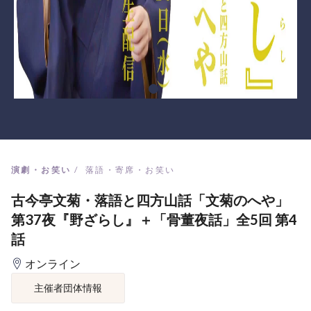
演劇・お笑い
落語・寄席・お笑い
古今亭文菊・落語と四方山話「文菊のへや」
第37夜『野ざらし』＋「骨董夜話」全5回 第4
話
オンライン
主催者団体情報