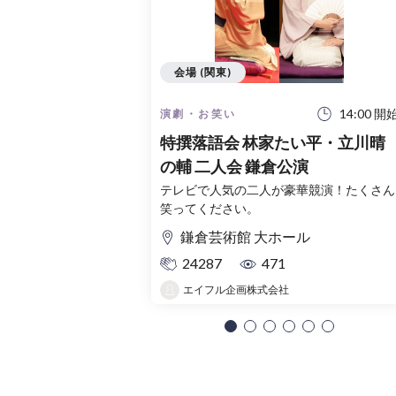
会場 (関東)
14:00 開
演劇・お笑い
特撰落語会 林家たい平・立川晴
の輔 二人会 鎌倉公演
テレビで人気の二人が豪華競演！たくさん
笑ってください。
鎌倉芸術館 大ホール
24287
471
エイフル企画株式会社