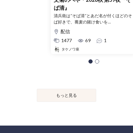
ば清』
清兵衛は″そば清″とあだ名が付くほどのそ
ば好きで、蕎麦の賭け食いを…
配信
1477
69
1
タケノワ座
もっと見る