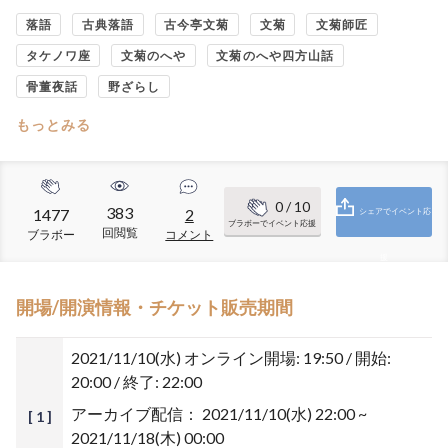
落語
古典落語
古今亭文菊
文菊
文菊師匠
タケノワ座
文菊のへや
文菊のへや四方山話
骨董夜話
野ざらし
もっとみる
0
/ 10
383
1477
2
シェアでイベント応
ブラボーでイベント応援
回閲覧
ブラボー
コメント
援
開場/開演情報・チケット販売期間
2021/11/10(水)
オンライン開場: 19:50 / 開始:
20:00 / 終了: 22:00
アーカイブ配信：
2021/11/10(水) 22:00 ~
[ 1 ]
2021/11/18(木) 00:00