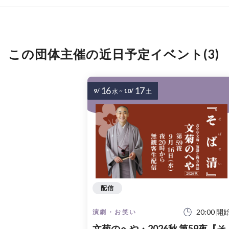
この団体主催の近日予定イベント(3)
16
17
9/
~
10/
水
土
配信
20:00 開
演劇・お笑い
文菊のへや・2026秋 第59夜『そ