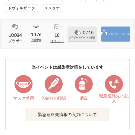
ドヴォルザーク
スメタナ
0
/ 10
1476
10084
18
シェアでイベント応
ブラボーでイベント応援
回閲覧
ブラボー
コメント
援
当イベントは感染症対策をしています
緊急連絡先の
記
マスク着用
入館時の検温
消毒
入
緊急連絡先情報の入力について