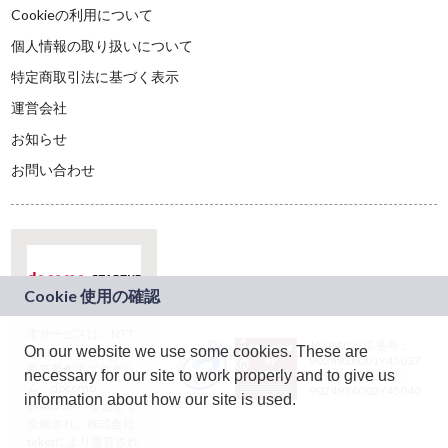
Cookieの利用について
個人情報の取り扱いについて
特定商取引法に基づく表示
運営会社
お知らせ
お問い合わせ
本サービスは、NTT
JASRAC許諾番号：
On our website we use some cookies. These are
ドコモグループの新
9024936001Y45037
規事業創出プログラ
necessary for our site to work properly and to give us
JASRAC許諾番号：
ム「docomo
9024936002Y45040
information about how our site is used.
STARTUP」を通じて
企画され、株式会社
teketにより運営され