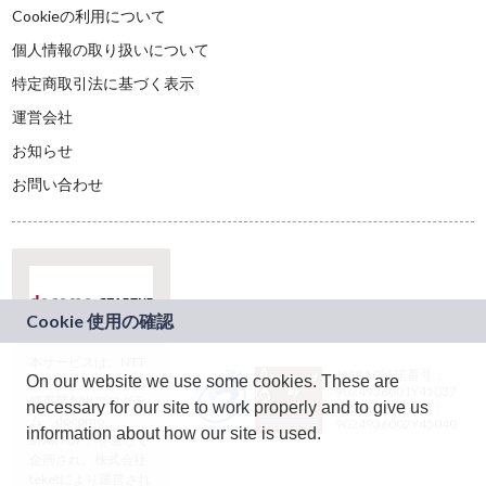
Cookieの利用について
個人情報の取り扱いについて
特定商取引法に基づく表示
運営会社
お知らせ
お問い合わせ
本サービスは、NTT
JASRAC許諾番号：
On our website we use some cookies. These are
ドコモグループの新
9024936001Y45037
規事業創出プログラ
necessary for our site to work properly and to give us
JASRAC許諾番号：
ム「docomo
9024936002Y45040
information about how our site is used.
STARTUP」を通じて
企画され、株式会社
teketにより運営され