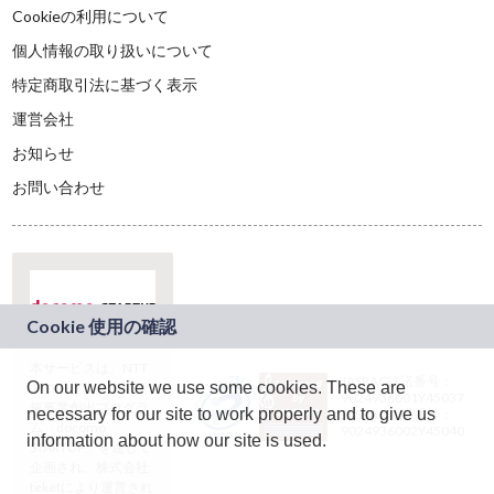
Cookieの利用について
個人情報の取り扱いについて
特定商取引法に基づく表示
運営会社
お知らせ
お問い合わせ
本サービスは、NTT
JASRAC許諾番号：
On our website we use some cookies. These are
ドコモグループの新
9024936001Y45037
規事業創出プログラ
necessary for our site to work properly and to give us
JASRAC許諾番号：
ム「docomo
9024936002Y45040
information about how our site is used.
STARTUP」を通じて
企画され、株式会社
teketにより運営され