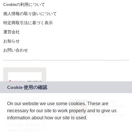
Cookieの利用について
個人情報の取り扱いについて
特定商取引法に基づく表示
運営会社
お知らせ
お問い合わせ
本サービスは、NTT
JASRAC許諾番号：
On our website we use some cookies. These are
ドコモグループの新
9024936001Y45037
規事業創出プログラ
necessary for our site to work properly and to give us
JASRAC許諾番号：
ム「docomo
9024936002Y45040
information about how our site is used.
STARTUP」を通じて
企画され、株式会社
teketにより運営され