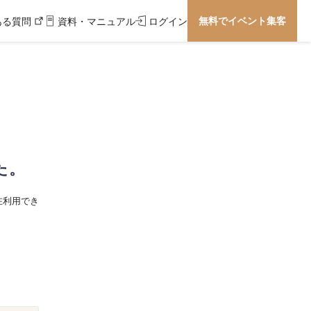
無料でイベント集客
ある質問
資料・マニュアル
ログイン
た。
在利用でき