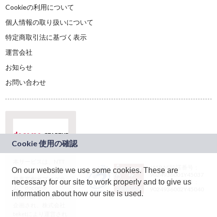
Cookieの利用について
個人情報の取り扱いについて
特定商取引法に基づく表示
運営会社
お知らせ
お問い合わせ
本サービスは、NTT
JASRAC許諾番号：
On our website we use some cookies. These are
ドコモグループの新
9024936001Y45037
規事業創出プログラ
necessary for our site to work properly and to give us
JASRAC許諾番号：
ム「docomo
9024936002Y45040
information about how our site is used.
STARTUP」を通じて
企画され、株式会社
teketにより運営され