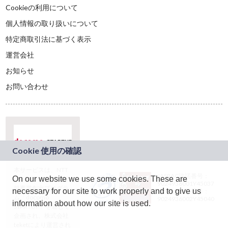
Cookieの利用について
個人情報の取り扱いについて
特定商取引法に基づく表示
運営会社
お知らせ
お問い合わせ
本サービスは、NTT
JASRAC許諾番号：
On our website we use some cookies. These are
ドコモグループの新
9024936001Y45037
規事業創出プログラ
necessary for our site to work properly and to give us
JASRAC許諾番号：
ム「docomo
9024936002Y45040
information about how our site is used.
STARTUP」を通じて
企画され、株式会社
teketにより運営され