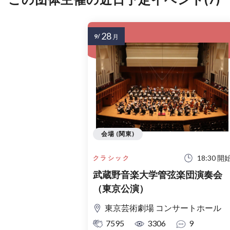
28
9/
月
会場 (関東)
18:30 開
クラシック
武蔵野音楽大学管弦楽団演奏会
（東京公演）
東京芸術劇場 コンサートホール
7595
3306
9