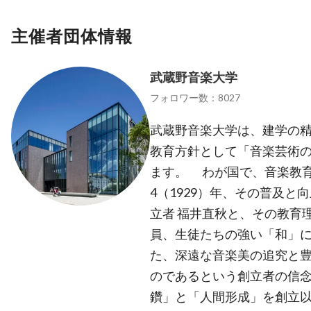
主催者団体情報
武蔵野音楽大学
フォロワー数：8027
武蔵野音楽大学は、建学の
教育方針として「音楽芸術
ます。 わが国で、音楽教
4（1929）年、その普及
立者 福井直秋と、その教育
員、生徒たちの強い「和」
た、深遠な音楽美の追究と
のであるという創立者の信
鑽」と「人間形成」を創立