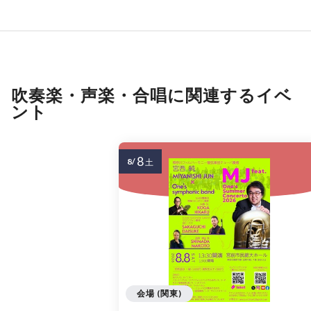
吹奏楽・声楽・合唱に関連するイベ
ント
8
8/
土
会場 (関東)