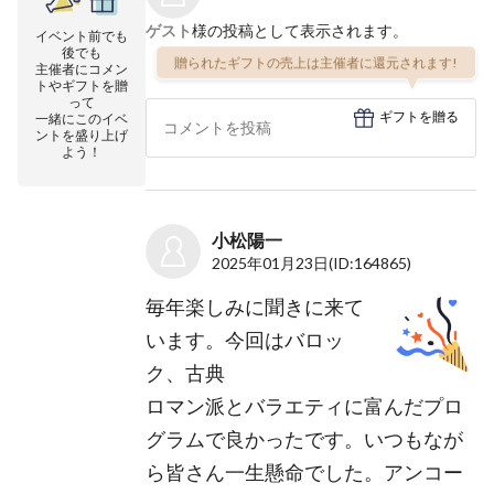
ゲスト
様の投稿として表示されます。
イベント前でも
後でも
贈られたギフトの売上は主催者に還元されます!
主催者にコメン
トやギフトを贈
って
ギフトを贈る
一緒にこのイベ
ントを盛り上げ
よう！
小松陽一
2025年01月23日
(ID:164865)
毎年楽しみに聞きに来て
います。今回はバロッ
ク、古典
ロマン派とバラエティに富んだプロ
グラムで良かったです。いつもなが
ら皆さん一生懸命でした。アンコー