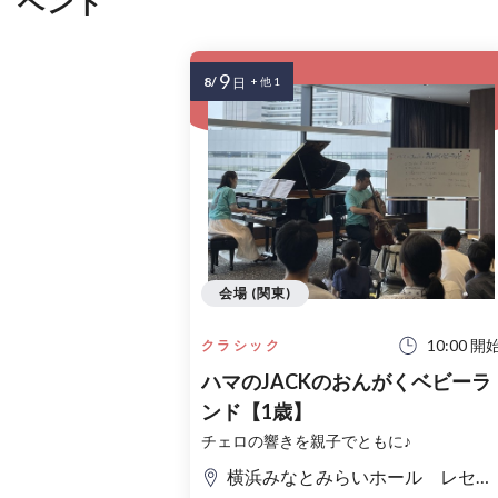
ベント
9
8/
日
+ 他 1
会場 (関東)
10:00 開
クラシック
ハマのJACKのおんがくベビーラ
ンド【1歳】
チェロの響きを親子でともに♪
横浜みなとみらいホール レセプションルーム