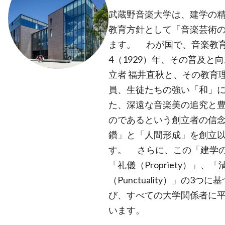
武蔵野音楽大学は、建学の
教育方針として「音楽芸術
ます。 わが国で、音楽教
4（1929）年、その普及
立者 福井直秋と、その教育
員、生徒たちの強い「和」
た、深遠な音楽美の追究と
のであるという創立者の信
鑽」と「人間形成」を創立
す。 さらに、この「建学
「礼儀（Propriety）」、
（Punctuality）」の3
び、すべての大学関係者に
います。