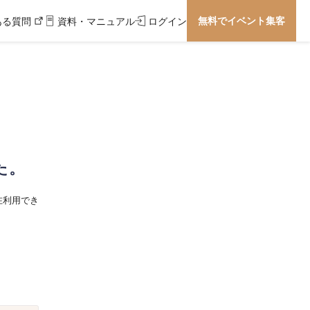
無料でイベント集客
ある質問
資料・マニュアル
ログイン
た。
在利用でき