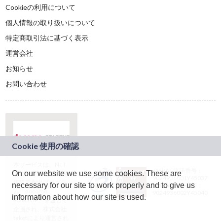
Cookieの利用について
個人情報の取り扱いについて
特定商取引法に基づく表示
運営会社
お知らせ
お問い合わせ
本サービスは、NTT
JASRAC許諾番号：
On our website we use some cookies. These are
ドコモグループの新
9024936001Y45037
規事業創出プログラ
necessary for our site to work properly and to give us
JASRAC許諾番号：
ム「docomo
9024936002Y45040
information about how our site is used.
STARTUP」を通じて
企画され、株式会社
teketにより運営され