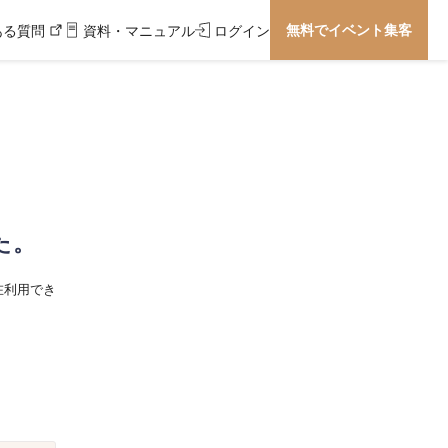
無料でイベント集客
ある質問
資料・マニュアル
ログイン
た。
在利用でき