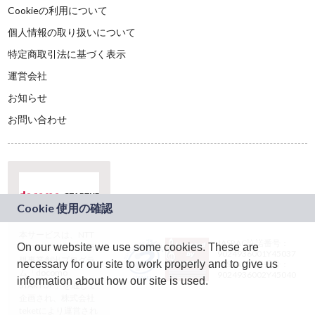
Cookieの利用について
個人情報の取り扱いについて
特定商取引法に基づく表示
運営会社
お知らせ
お問い合わせ
本サービスは、NTT
JASRAC許諾番号：
On our website we use some cookies. These are
ドコモグループの新
9024936001Y45037
規事業創出プログラ
necessary for our site to work properly and to give us
JASRAC許諾番号：
ム「docomo
9024936002Y45040
information about how our site is used.
STARTUP」を通じて
企画され、株式会社
teketにより運営され