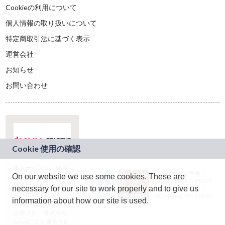
Cookieの利用について
個人情報の取り扱いについて
特定商取引法に基づく表示
運営会社
お知らせ
お問い合わせ
本サービスは、NTT
JASRAC許諾番号：
On our website we use some cookies. These are
ドコモグループの新
9024936001Y45037
規事業創出プログラ
necessary for our site to work properly and to give us
JASRAC許諾番号：
ム「docomo
9024936002Y45040
information about how our site is used.
STARTUP」を通じて
企画され、株式会社
teketにより運営され