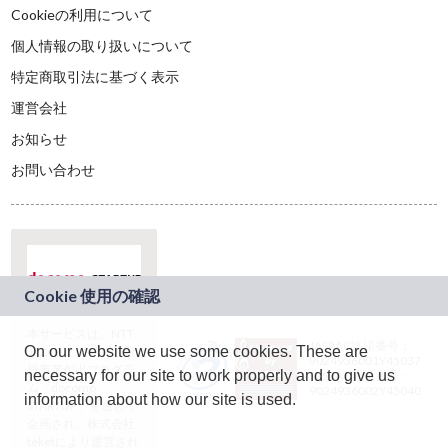
Cookieの利用について
個人情報の取り扱いについて
特定商取引法に基づく表示
運営会社
お知らせ
お問い合わせ
本サービスは、NTT
JASRAC許諾番号：
On our website we use some cookies. These are
ドコモグループの新
9024936001Y45037
規事業創出プログラ
necessary for our site to work properly and to give us
JASRAC許諾番号：
ム「docomo
9024936002Y45040
information about how our site is used.
STARTUP」を通じて
企画され、株式会社
teketにより運営され