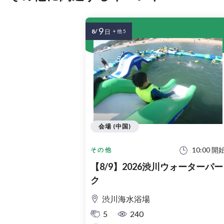
9
8/
日
+ 他 5
会場 (中国)
10:00 開
その他
【8/9】2026渋川ウォーターパー
ク
渋川海水浴場
5
240