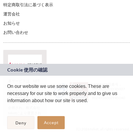
特定商取引法に基づく表示
運営会社
お知らせ
お問い合わせ
本サービスは、NTT
JASRAC許諾番号：
On our website we use some cookies. These are
ドコモグループの新
9024936001Y45037
規事業創出プログラ
necessary for our site to work properly and to give us
JASRAC許諾番号：
ム「docomo
9024936002Y45040
information about how our site is used.
STARTUP」を通じて
企画され、株式会社
teketにより運営され
ています。
Accept
Deny
(C) 2026 teket. all rights reserved.