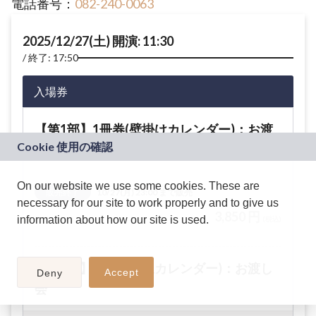
電話番号：
082-240-0063
2025/12/27(土) 開演: 11:30
終了: 17:50
入場券
【第1部】1冊券(壁掛けカレンダー)：お渡
し会
On our website we use some cookies. These are
販売終了
10/27(月) 23:00 まで販売
necessary for our site to work properly and to give us
3,850 円
information about how our site is used.
(税込)
【第1部】1冊券(卓上カレンダー)：お渡し
Accept
Deny
会