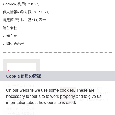
Cookieの利用について
個人情報の取り扱いについて
特定商取引法に基づく表示
運営会社
お知らせ
お問い合わせ
本サービスは、NTT
JASRAC許諾番号：
On our website we use some cookies. These are
ドコモグループの新
9024936001Y45037
規事業創出プログラ
necessary for our site to work properly and to give us
JASRAC許諾番号：
ム「docomo
9024936002Y45040
information about how our site is used.
STARTUP」を通じて
企画され、株式会社
teketにより運営され