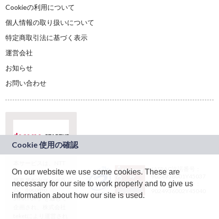
Cookieの利用について
個人情報の取り扱いについて
特定商取引法に基づく表示
運営会社
お知らせ
お問い合わせ
本サービスは、NTT
JASRAC許諾番号：
On our website we use some cookies. These are
ドコモグループの新
9024936001Y45037
規事業創出プログラ
necessary for our site to work properly and to give us
JASRAC許諾番号：
ム「docomo
9024936002Y45040
information about how our site is used.
STARTUP」を通じて
企画され、株式会社
teketにより運営され