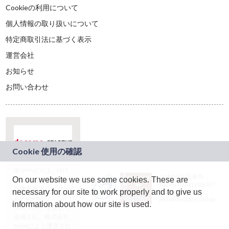
Cookieの利用について
個人情報の取り扱いについて
特定商取引法に基づく表示
運営会社
お知らせ
お問い合わせ
本サービスは、NTT
JASRAC許諾番号：
On our website we use some cookies. These are
ドコモグループの新
9024936001Y45037
規事業創出プログラ
necessary for our site to work properly and to give us
JASRAC許諾番号：
ム「docomo
9024936002Y45040
information about how our site is used.
STARTUP」を通じて
企画され、株式会社
teketにより運営され